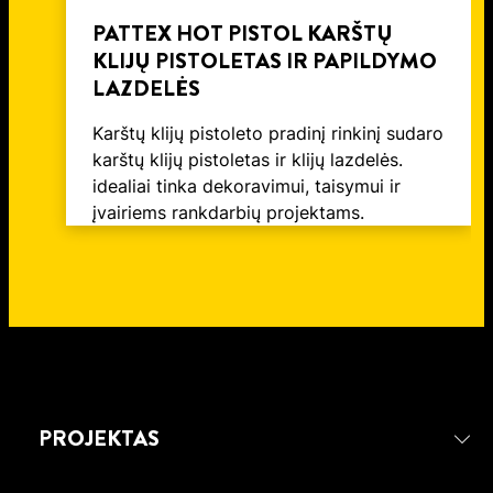
PATTEX HOT PISTOL KARŠTŲ
KLIJŲ PISTOLETAS IR PAPILDYMO
LAZDELĖS
Karštų klijų pistoleto pradinį rinkinį sudaro
karštų klijų pistoletas ir klijų lazdelės.
idealiai tinka dekoravimui, taisymui ir
įvairiems rankdarbių projektams.
PROJEKTAS