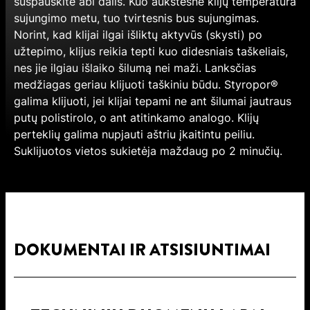
suspauskite abi dalis. Kuo aukštesnė klijų temperatūra
sujungimo metu, tuo tvirtesnis bus sujungimas.
Norint, kad klijai ilgai išliktų aktyvūs (skysti) po
užtepimo, klijus reikia tepti kuo didesniais taškeliais,
nes jie ilgiau išlaiko šilumą nei maži. Lanksčias
medžiagas geriau klijuoti taškiniu būdu. Styropor®
galima klijuoti, jei klijai tepami ne ant šilumai jautraus
putų polistirolo, o ant atitinkamo analogo. Klijų
perteklių galima nupjauti aštriu įkaitintu peiliu.
Suklijuotos vietos sukietėja maždaug po 2 minučių.
DOKUMENTAI IR ATSISIUNTIMAI