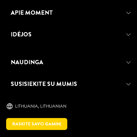
APIE MOMENT
IDĖJOS
NAUDINGA
MOMENT SPRAY PURŠKIAMI
KLIJAI
SUSISIEKITE SU MUMIS
Purškiami klijai labai tinkantys dideliems
paviršiams klijuoti.
LITHUANIA, ‎LITHUANIAN
RASKITE SAVO GAMINĮ