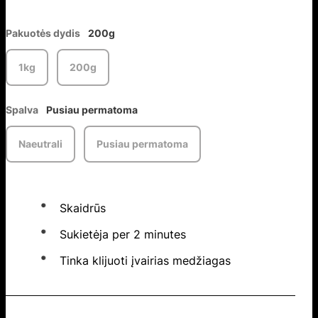
Pakuotės dydis
200g
1kg
200g
Spalva
Pusiau permatoma
Naeutrali
Pusiau permatoma
Skaidrūs
Sukietėja per 2 minutes
Tinka klijuoti įvairias medžiagas