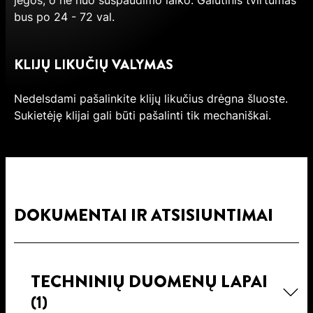
jėgos, o ne nuo suspaudimo laiko. Galutinis tvirtumas
bus po 24 - 72 val.
KLIJŲ LIKUČIŲ VALYMAS
Nedelsdami pašalinkite klijų likučius drėgna šluoste.
Sukietėję klijai gali būti pašalinti tik mechaniškai.
DOKUMENTAI IR ATSISIUNTIMAI
TECHNINIŲ DUOMENŲ LAPAI
(1)