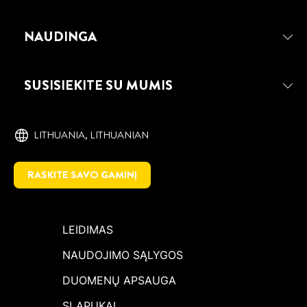
NAUDINGA
PATTEX REPAIR EPOXY INSTANT
MIX 5 MINUTE EPOKSIDINIAI
KLIJAI
SUSISIEKITE SU MUMIS
Idealiai tinka įvairių kietų medžiagų
klijavimui. gerai užpildo tarpus. išdžiūvę
klijai skaidrūs ir idealiai tinka įvairiems
LITHUANIA, ‎LITHUANIAN
rankdarbiams.
RASKITE SAVO GAMINĮ
LEIDIMAS
NAUDOJIMO SĄLYGOS
DUOMENŲ APSAUGA
SLAPUKAI