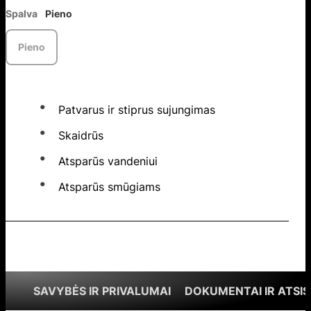
Spalva
Pieno
Pieno
Patvarus ir stiprus sujungimas
Skaidrūs
Atsparūs vandeniui
Atsparūs smūgiams
SAVYBĖS IR PRIVALUMAI
DOKUMENTAI IR ATSIS