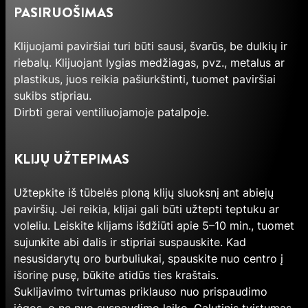
PASIRUOŠIMAS
Klijuojami paviršiai turi būti sausi, švarūs, be dulkių ir
riebalų. Klijuojant lygias medžiagas, pvz., metalus ar
plastikus, juos reikia pašiurkštinti, tuomet paviršiai
sukibs stipriau.
Dirbti gerai ventiliuojamoje patalpoje.
KLIJŲ UŽTEPIMAS
Užtepkite iš tūbelės ploną klijų sluoksnį ant abiejų
paviršių. Jei reikia, klijai gali būti užtepti teptuku ar
voleliu. Leiskite klijams išdžiūti apie 5–10 min., tuomet
sujunkite abi dalis ir stipriai suspauskite. Kad
nesusidarytų oro burbuliukai, spauskite nuo centro į
išorinę pusę, būkite atidūs ties kraštais.
Suklijavimo tvirtumas priklauso nuo prispaudimo