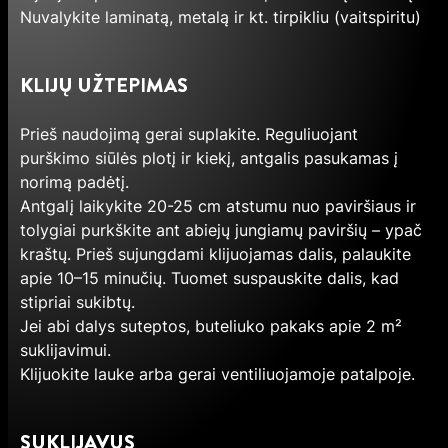
Nuvalykite laminatą, metalą ir kt. tirpikliu (vaitspiritu)
KLIJŲ UŽTEPIMAS
Prieš naudojimą gerai suplakite. Reguliuojant
purškimo siūlės plotį ir kiekį, antgalis pasukamas į
norimą padėtį.
Antgalį laikykite 20-25 cm atstumu nuo paviršiaus ir
tolygiai purkškite ant abiejų jungiamų paviršių – ypač
kraštų. Prieš sujungdami klijuojamas dalis, palaukite
apie 10–15 minučių. Tuomet suspauskite dalis, kad
stipriai sukibtų.
Jei abi dalys suteptos, buteliuko pakaks apie 2 m²
suklijavimui.
Klijuokite lauke arba gerai ventiliuojamoje patalpoje.
SUKLIJAVUS