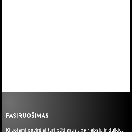
PASIRUOŠIMAS
Kijuojami paviršiai turi būti sausi, be riebalų ir dulkių.