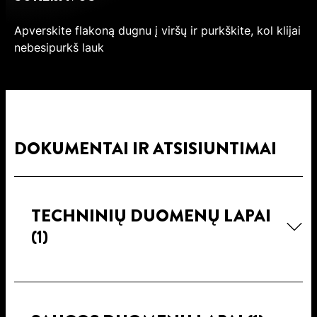
Apverskite flakoną dugnu į viršų ir purkškite, kol klijai
nebesipurkš lauk
DOKUMENTAI IR ATSISIUNTIMAI
TECHNINIŲ DUOMENŲ LAPAI
(1)