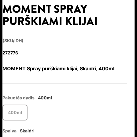
MOMENT SPRAY
PURŠKIAMI KLIJAI
(SKU/IDH)
272776
MOMENT Spray purškiami klijai, Skaidri, 400ml
Pakuotės dydis
400ml
400ml
Spalva
Skaidri