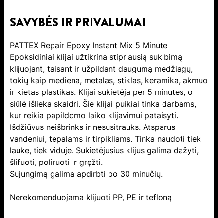
SAVYBĖS IR PRIVALUMAI
PATTEX Repair Epoxy Instant Mix 5 Minute
Epoksidiniai klijai užtikrina stipriausią sukibimą
klijuojant, taisant ir užpildant daugumą medžiagų,
tokių kaip mediena, metalas, stiklas, keramika, akmuo
ir kietas plastikas. Klijai sukietėja per 5 minutes, o
siūlė išlieka skaidri. Šie klijai puikiai tinka darbams,
kur reikia papildomo laiko klijavimui pataisyti.
Išdžiūvus neišbrinks ir nesusitrauks. Atsparus
vandeniui, tepalams ir tirpikliams. Tinka naudoti tiek
lauke, tiek viduje. Sukietėjusius klijus galima dažyti,
šlifuoti, poliruoti ir gręžti.
Sujungimą galima apdirbti po 30 minučių.
Nerekomenduojama klijuoti PP, PE ir tefloną