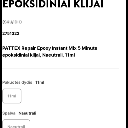
EPOKSIDINIAI KLIJAI
(SKU/IDH)
2751322
PATTEX Repair Epoxy Instant Mix 5 Minute
epoksidiniai klijai, Naeutrali, 11ml
Pakuotės dydis
11ml
11ml
Spalva
Naeutrali
Naeutrali