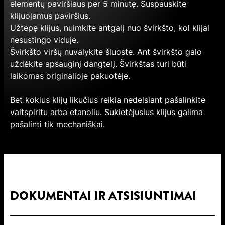
elementų paviršiaus per 5 minutę. Suspauskite
klijuojamus paviršius.
Užtepę klijus, nuimkite antgalį nuo švirkšto, kol klijai
nesustingo viduje.
Švirkšto viršų nuvalykite šluoste. Ant švirkšto galo
uždėkite apsauginį dangtelį. Švirkštas turi būti
laikomas originalioje pakuotėje.
Bet kokius klijų likučius reikia nedelsiant pašalinkite
vaitspiritu arba etanoliu. Sukietėjusius klijus galima
pašalinti tik mechaniškai.
DOKUMENTAI IR ATSISIUNTIMAI