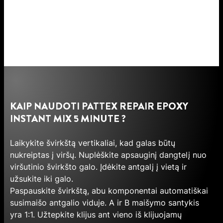
KAIP NAUDOTI PATTEX REPAIR EPOXY
INSTANT MIX 5 MINUTE ?
Laikykite švirkštą vertikaliai, kad galas būtų
nukreiptas į viršų. Nuplėškite apsauginį dangtelį nuo
viršutinio švirkšto galo. Įdėkite antgalį į vietą ir
užsukite iki galo.
Paspauskite švirkštą, abu komponentai automatiškai
susimaišo antgalio viduje. A ir B maišymo santykis
yra 1:1. Užtepkite klijus ant vieno iš klijuojamų