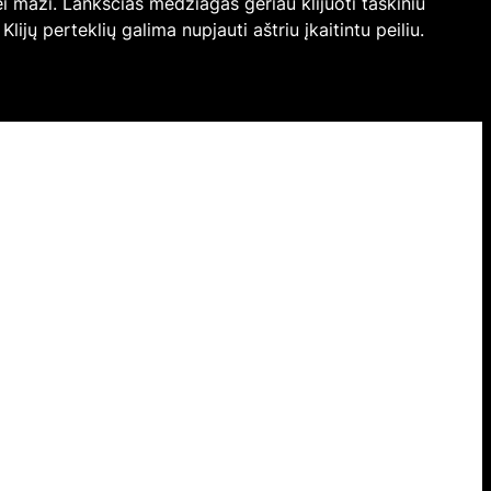
 nei maži. Lanksčias medžiagas geriau klijuoti taškiniu
lijų perteklių galima nupjauti aštriu įkaitintu peiliu.