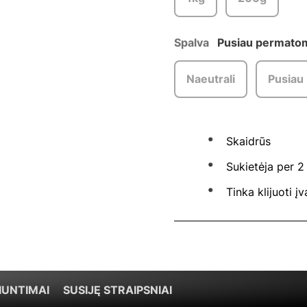
Spalva
Pusiau permato
Naeutrali
Pusiau
Skaidrūs
Sukietėja per 2
Tinka klijuoti į
IUNTIMAI
SUSIJĘ STRAIPSNIAI