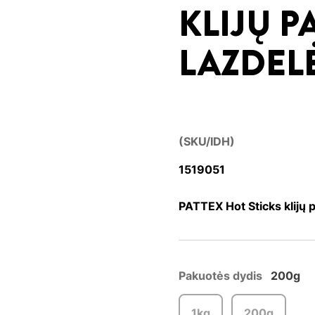
KLIJŲ 
LAZDEL
(SKU/IDH)
1519051
PATTEX Hot Sticks klijų
Pakuotės dydis
200g
1kg
200g