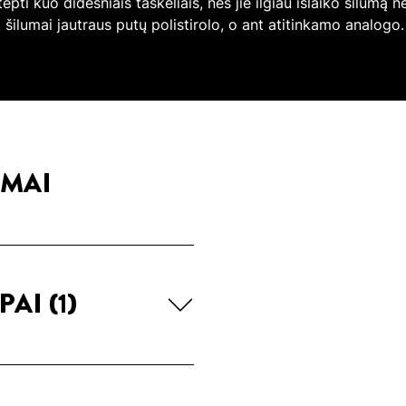
 tepti kuo didesniais taškeliais, nes jie ilgiau išlaiko šilumą
 šilumai jautraus putų polistirolo, o ant atitinkamo analogo. K
IMAI
PAI
(1)