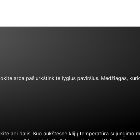
uokite arba pašiurkštinkite lygius paviršius. Medžiagas, kurio
skite abi dalis. Kuo aukštesnė klijų temperatūra sujungimo me