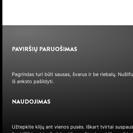
PAVIRŠIŲ PARUOŠIMAS
Pagrindas turi būti sausas, švarus ir be riebalų. Nušlif
iš anksto pašildyti.
NAUDOJIMAS
Užtepkite klijų ant vienos pusės. Iškart tvirtai suspau