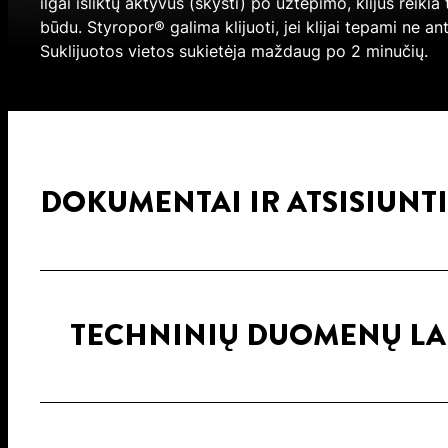
ilgai išliktų aktyvūs (skysti) po užtepimo, klijus reikia
būdu. Styropor® galima klijuoti, jei klijai tepami ne ant
Suklijuotos vietos sukietėja maždaug po 2 minučių.
DOKUMENTAI IR ATSISIUNT
TECHNINIŲ DUOMENŲ LA