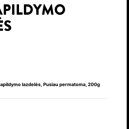
PAPILDYMO
ĖS
 papildymo lazdelės, Pusiau permatoma, 200g