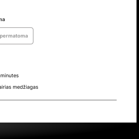
ma
 permatoma
 minutes
vairias medžiagas