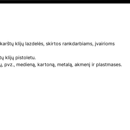
rštų klijų lazdelės, skirtos rankdarbiams, įvairioms
 klijų pistoletu.
agų, pvz., medieną, kartoną, metalą, akmenį ir plastmases.