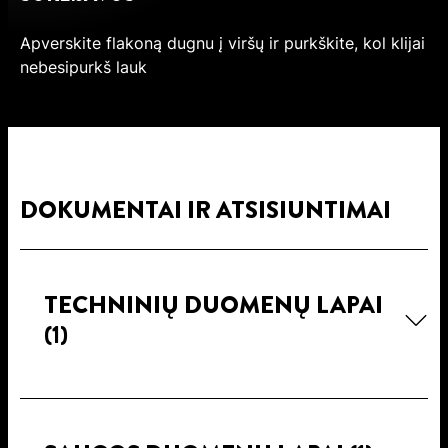
Apverskite flakoną dugnu į viršų ir purkškite, kol klijai
nebesipurkš lauk
DOKUMENTAI IR ATSISIUNTIMAI
TECHNINIŲ DUOMENŲ LAPAI
(1)