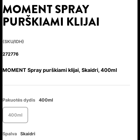
MOMENT SPRAY
PURŠKIAMI KLIJAI
(SKU/IDH)
272776
MOMENT Spray purškiami klijai, Skaidri, 400ml
Pakuotės dydis
400ml
400ml
Spalva
Skaidri