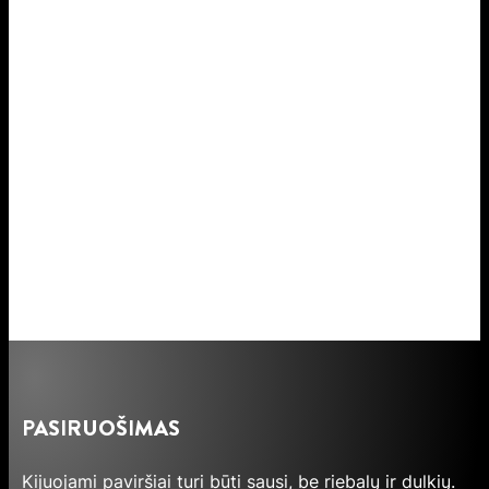
PASIRUOŠIMAS
Kijuojami paviršiai turi būti sausi, be riebalų ir dulkių.