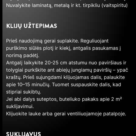
Nuvalykite laminatą, metalą ir kt. tirpikliu (vaitspiritu)
KLIJŲ UŽTEPIMAS
Prieš naudojimą gerai suplakite. Reguliuojant
purškimo siūlės plotį ir kiekį, antgalis pasukamas į
norimą padėtį.
Antgalį laikykite 20-25 cm atstumu nuo paviršiaus ir
tolygiai purkškite ant abiejų jungiamų paviršių – ypač
kraštų. Prieš sujungdami klijuojamas dalis, palaukite
apie 10–15 minučių. Tuomet suspauskite dalis, kad
stipriai sukibtų.
Jei abi dalys suteptos, buteliuko pakaks apie 2 m²
suklijavimui.
Klijuokite lauke arba gerai ventiliuojamoje patalpoje.
SUKLIJAVUS