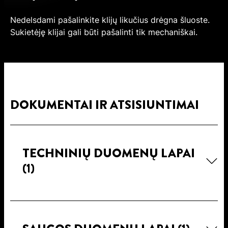
Nedelsdami pašalinkite klijų likučius drėgna šluoste.
Sukietėję klijai gali būti pašalinti tik mechaniškai.
DOKUMENTAI IR ATSISIUNTIMAI
TECHNINIŲ DUOMENŲ LAPAI
(1)