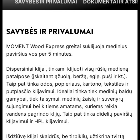
SAVYBĖS IR PRIVALUMAI
DOKUMENTAI IR ATSIS
SAVYBĖS IR PRIVALUMAI
MOMENT Wood Express greitai suklijuoja medinius
paviršius vos per 5 minutes.
Dispersiniai klijai, tinkami klijuoti visų rūšių medieną
patalpose (įskaitant ąžuolą, beržą, eglę, pušį ir kt.).
Taip pat tinka odos, popieriaus, kartono, tekstilės ir
putplasčio klijavimui. Idealiai tinka tiek medinių baldų
gamybai, tiek taisymui, medinių žaislų ir suvenyrų
sujungimui bei kitiems amatams, kuriems reikia
vandens pagrindo klijų. Taip pat tinka didelių paviršių
klijavimui ir HPL klijavimui.
Išdžiūvę klijai skaidrūs, be tirpiklių, užtikrina tvirtą