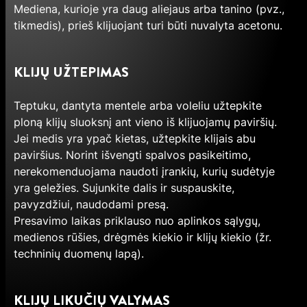
Mediena, kurioje yra daug aliejaus arba tanino (pvz.,
tikmedis), prieš klijuojant turi būti nuvalyta acetonu.
KLIJŲ UŽTEPIMAS
Teptuku, dantyta mentele arba voleliu užtepkite
ploną klijų sluoksnį ant vieno iš klijuojamų paviršių.
Jei medis yra ypač kietas, užtepkite klijais abu
paviršius. Norint išvengti spalvos pasikeitimo,
nerekomenduojama naudoti įrankių, kurių sudėtyje
yra geležies. Sujunkite dalis ir suspauskite,
pavyzdžiui, naudodami presą.
Presavimo laikas priklauso nuo aplinkos sąlygų,
medienos rūšies, drėgmės kiekio ir klijų kiekio (žr.
techninių duomenų lapą).
KLIJŲ LIKUČIŲ VALYMAS