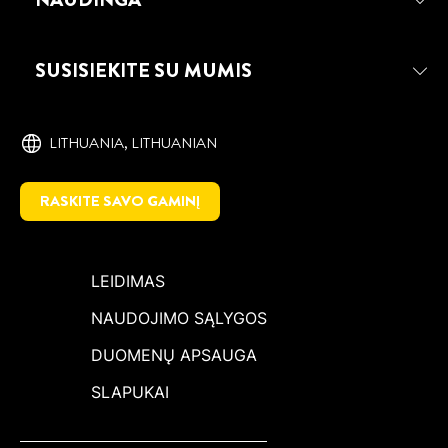
MOMENT WOOD STANDARD
Dispersiniai klijai, tinkami klijuoti visų
SUSISIEKITE SU MUMIS
rūšių medieną patalpose (įskaitant ąžuolą,
beržą, eglę, pušį ir kt.).
LITHUANIA, ‎LITHUANIAN
RASKITE SAVO GAMINĮ
LEIDIMAS
NAUDOJIMO SĄLYGOS
DUOMENŲ APSAUGA
SLAPUKAI