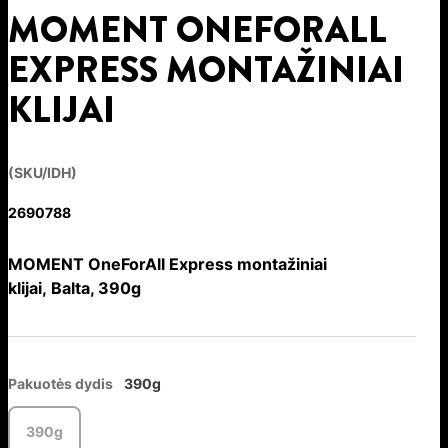
MOMENT ONEFORALL
EXPRESS MONTAŽINIAI
KLIJAI
(SKU/IDH)
2690788
MOMENT OneForAll Express montažiniai
klijai, Balta, 390g
Pakuotės dydis
390g
390g