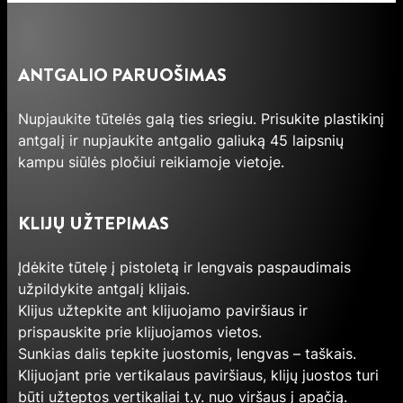
ANTGALIO PARUOŠIMAS
Nupjaukite tūtelės galą ties sriegiu. Prisukite plastikinį
antgalį ir nupjaukite antgalio galiuką 45 laipsnių
kampu siūlės pločiui reikiamoje vietoje.
KLIJŲ UŽTEPIMAS
Įdėkite tūtelę į pistoletą ir lengvais paspaudimais
užpildykite antgalį klijais.
Klijus užtepkite ant klijuojamo paviršiaus ir
prispauskite prie klijuojamos vietos.
Sunkias dalis tepkite juostomis, lengvas – taškais.
Klijuojant prie vertikalaus paviršiaus, klijų juostos turi
būti užteptos vertikaliai t.y. nuo viršaus į apačią.