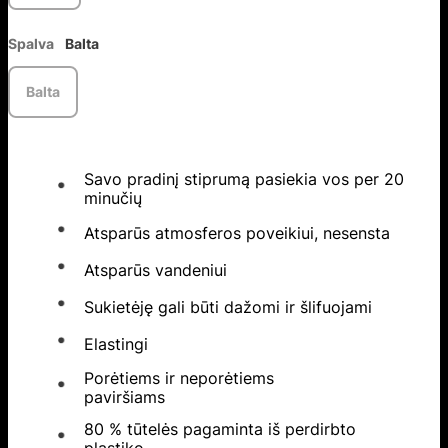
Spalva
Balta
Balta
Savo pradinį stiprumą pasiekia vos per 20
minučių
Atsparūs atmosferos poveikiui, nesensta
Atsparūs vandeniui
Sukietėję gali būti dažomi ir šlifuojami
Elastingi
Porėtiems ir neporėtiems
paviršiams
80 % tūtelės pagaminta iš perdirbto