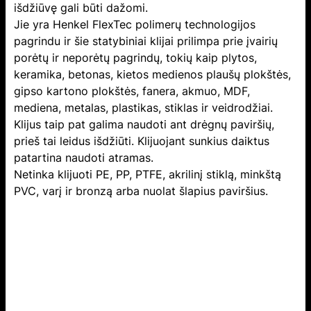
išdžiūvę gali būti dažomi.
Jie yra Henkel FlexTec polimerų technologijos
pagrindu ir šie statybiniai klijai prilimpa prie įvairių
porėtų ir neporėtų pagrindų, tokių kaip plytos,
keramika, betonas, kietos medienos plaušų plokštės,
gipso kartono plokštės, fanera, akmuo, MDF,
mediena, metalas, plastikas, stiklas ir veidrodžiai.
Klijus taip pat galima naudoti ant drėgnų paviršių,
prieš tai leidus išdžiūti. Klijuojant sunkius daiktus
patartina naudoti atramas.
Netinka klijuoti PE, PP, PTFE, akrilinį stiklą, minkštą
PVC, varį ir bronzą arba nuolat šlapius paviršius.