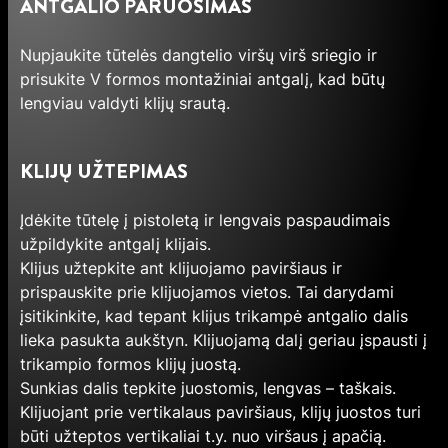
ANTGALIO PARUOŠIMAS
Nupjaukite tūtelės dangtelio viršų virš sriegio ir
prisukite V formos montažiniai antgalį, kad būtų
lengviau valdyti klijų srautą.
KLIJŲ UŽTEPIMAS
Įdėkite tūtelę į pistoletą ir lengvais paspaudimais
užpildykite antgalį klijais.
Klijus užtepkite ant klijuojamo paviršiaus ir
prispauskite prie klijuojamos vietos. Tai darydami
įsitikinkite, kad tepant klijus trikampė antgalio dalis
lieka pasukta aukštyn. Klijuojamą dalį geriau įspausti į
trikampio formos klijų juostą.
Sunkias dalis tepkite juostomis, lengvas – taškais.
Klijuojant prie vertikalaus paviršiaus, klijų juostos turi
būti užteptos vertikaliai t.y. nuo viršaus į apačią.