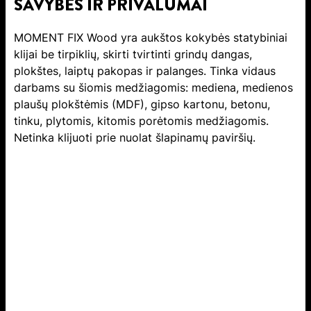
SAVYBĖS IR PRIVALUMAI
MOMENT FIX Wood yra aukštos kokybės statybiniai
klijai be tirpiklių, skirti tvirtinti grindų dangas,
plokštes, laiptų pakopas ir palanges. Tinka vidaus
darbams su šiomis medžiagomis: mediena, medienos
plaušų plokštėmis (MDF), gipso kartonu, betonu,
tinku, plytomis, kitomis porėtomis medžiagomis.
Netinka klijuoti prie nuolat šlapinamų paviršių.