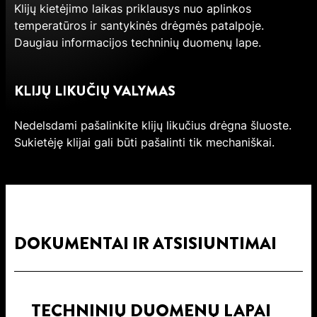
Klijų kietėjimo laikas priklausys nuo aplinkos
temperatūros ir santykinės drėgmės patalpoje.
Daugiau informacijos techninių duomenų lape.
KLIJŲ LIKUČIŲ VALYMAS
Nedelsdami pašalinkite klijų likučius drėgna šluoste.
Sukietėję klijai gali būti pašalinti tik mechaniškai.
DOKUMENTAI IR ATSISIUNTIMAI
TECHNINIŲ DUOMENŲ LAPAI