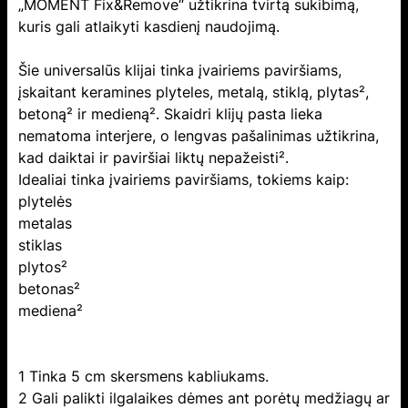
„MOMENT Fix&Remove“ užtikrina tvirtą sukibimą,
kuris gali atlaikyti kasdienį naudojimą.
Šie universalūs klijai tinka įvairiems paviršiams,
įskaitant keramines plyteles, metalą, stiklą, plytas²,
betoną² ir medieną². Skaidri klijų pasta lieka
nematoma interjere, o lengvas pašalinimas užtikrina,
kad daiktai ir paviršiai liktų nepažeisti².
Idealiai tinka įvairiems paviršiams, tokiems kaip:
plytelės
metalas
stiklas
plytos²
betonas²
mediena²
1 Tinka 5 cm skersmens kabliukams.
2 Gali palikti ilgalaikes dėmes ant porėtų medžiagų ar