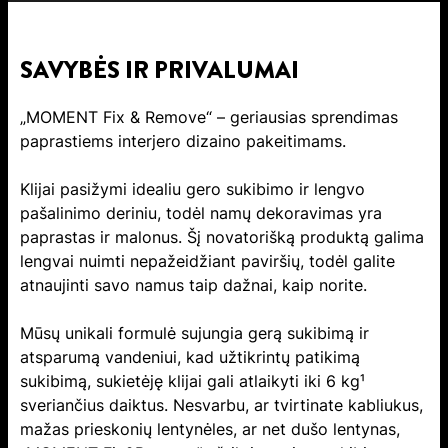
SAVYBĖS IR PRIVALUMAI
„MOMENT Fix & Remove“ – geriausias sprendimas
paprastiems interjero dizaino pakeitimams.
Klijai pasižymi idealiu gero sukibimo ir lengvo
pašalinimo deriniu, todėl namų dekoravimas yra
paprastas ir malonus. Šį novatorišką produktą galima
lengvai nuimti nepažeidžiant paviršių, todėl galite
atnaujinti savo namus taip dažnai, kaip norite.
Mūsų unikali formulė sujungia gerą sukibimą ir
atsparumą vandeniui, kad užtikrintų patikimą
sukibimą, sukietėję klijai gali atlaikyti iki 6 kg¹
sveriančius daiktus. Nesvarbu, ar tvirtinate kabliukus,
mažas prieskonių lentynėles, ar net dušo lentynas,