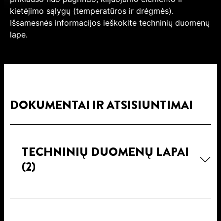
kietėjimo sąlygų (temperatūros ir drėgmės).
Išsamesnės informacijos ieškokite techninių duomenų
lape.
DOKUMENTAI IR ATSISIUNTIMAI
TECHNINIŲ DUOMENŲ LAPAI
(2)