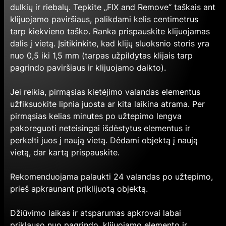
dulkių ir riebalų. Tepkite „FIX and Remove“ taškais ant
klijuojamo paviršiaus, palikdami kelis centimetrus
tarp kiekvieno taško. Ranka prispauskite klijuojamas
dalis į vietą. Įsitikinkite, kad klijų sluoksnio storis yra
nuo 0,5 iki 1,5 mm (tarpas užpildytas klijais tarp
pagrindo paviršiaus ir klijuojamo daikto).
Jei reikia, pirmąsias kietėjimo valandas elementus
užfiksuokite lipnia juosta ar kita laikina atrama. Per
pirmąsias kelias minutes po užtepimo lengva
pakoreguoti neteisingai išdėstytus elementus ir
perkelti juos į naują vietą. Dėdami objektą į naują
vietą, dar kartą prispauskite.
Rekomenduojama palaukti 24 valandas po užtepimo,
prieš apkraunant priklijuotą objektą.
Džiūvimo laikas ir atsparumas apkrovai labai
priklauso nuo pagrindo, klijuojamo elemento ir