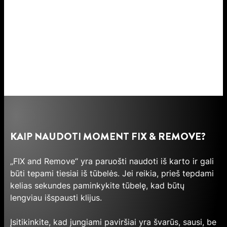
KAIP NAUDOTI MOMENT FIX & REMOVE?
„FIX and Remove“ yra paruošti naudoti iš karto ir gali
būti tepami tiesiai iš tūbelės. Jei reikia, prieš tepdami
kelias sekundes paminkykite tūbelę, kad būtų
lengviau išspausti klijus.
Įsitikinkite, kad jungiami paviršiai yra švarūs, sausi, be