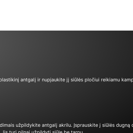
lastikinį antgalį ir nupjaukite jį siūlės pločiui reikiamu kam
udimais užpildykite antgalį akrilu. Įsprauskite į siūlės dugną
Jis turi pilnai užpildyti siūlę be tarpų.