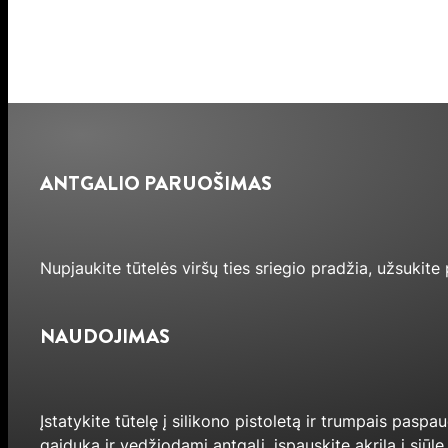
ANTGALIO PARUOŠIMAS
Nupjaukite tūtelės viršų ties sriegio pradžia, užsukite p
NAUDOJIMAS
Įstatykite tūtelę į silikono pistoletą ir trumpais paspa
gaiduką ir vedžiodami antgalį, įspauskite akrilą į siūlę. 