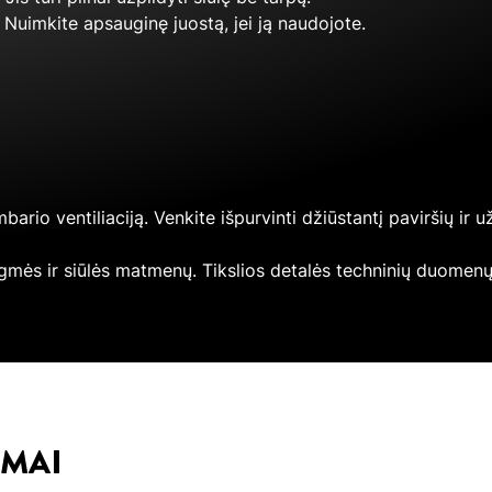
. Nuimkite apsauginę juostą, jei ją naudojote.
bario ventiliaciją. Venkite išpurvinti džiūstantį paviršių ir 
gmės ir siūlės matmenų. Tikslios detalės techninių duomenų
IMAI