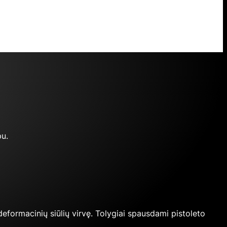
pu.
 deformacinių siūlių virvę. Tolygiai spausdami pistoleto