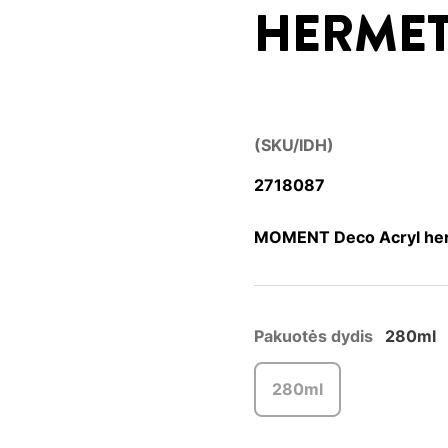
HERMET
(SKU/IDH)
2718087
MOMENT Deco Acryl herm
Pakuotės dydis
280ml
280ml