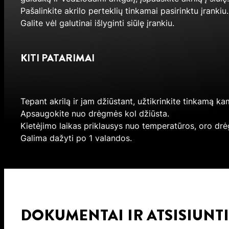
Pašalinkite akrilo perteklių tinkamai pasirinktu įrankiu
Galite vėl galutinai išlyginti siūlę įrankiu.
KITI PATARIMAI
Tepant akrilą ir jam džiūstant, užtikrinkite tinkamą kam
Apsaugokite nuo drėgmės kol džiūsta.
Kietėjimo laikas priklausys nuo temperatūros, oro drė
Galima dažyti po 1 valandos.
DOKUMENTAI IR ATSISIUNT